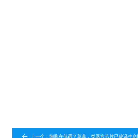
上一个：
细胞在低语？莫非，类器官芯片已破译生命