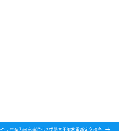
一个：
生命为何充满混沌？类器官用架构重新定义秩序