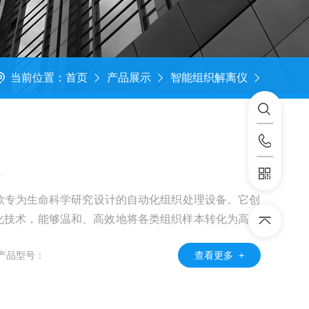
当前位置：
首页
产品展示
智能组织解离仪
仪
一款专为生命科学研究设计的自动化组织处理设备。它创
化技术，能够温和、高效地将各类组织样本转化为高活
织匀浆。作为一款标准化的前处理平台，D8解决了传统
产品型号：
查看更多 +
细胞活性难保证等痛点，为后续的单细胞测序、类器官
供高质量的起始样本。